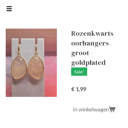
Ga
direct
naar
de
Rozenkwarts
hoofdinhoud
oorhangers
groot -
goldplated
Sale!
€ 1,99
In winkelwagen