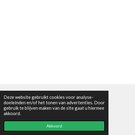
Deze website gebruikt cookies voor analyse-
Algemene voorwaarden
doeleinden en/of het tonen van advertenties. Door
gebruik te blijven maken van de site gaat u hiermee
© 2021 - RC en mineralenshop Het vlinderpad
akkoord.
Powered by
JouwWeb
Akkoord