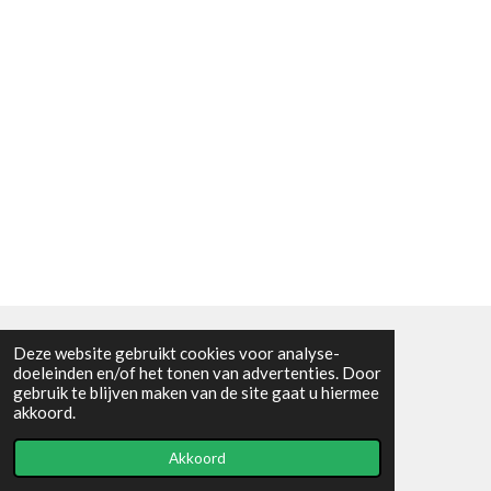
Deze website gebruikt cookies voor analyse-
Algemene voorwaarden
doeleinden en/of het tonen van advertenties. Door
gebruik te blijven maken van de site gaat u hiermee
© 2021 - RC en mineralenshop Het vlinderpad
akkoord.
Powered by
JouwWeb
Akkoord