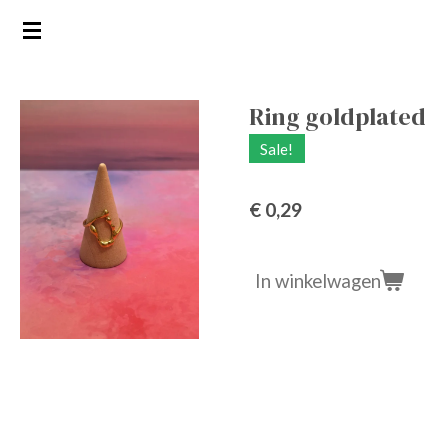
Ga
direct
naar
de
Ring goldplated
hoofdinhoud
Sale!
€ 0,29
In winkelwagen