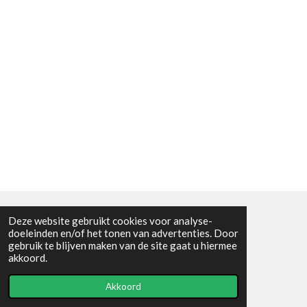
Deze website gebruikt cookies voor analyse-
Algemene voorwaarden
doeleinden en/of het tonen van advertenties. Door
gebruik te blijven maken van de site gaat u hiermee
© 2021 - RC en mineralenshop Het vlinderpad
akkoord.
Powered by
JouwWeb
Akkoord