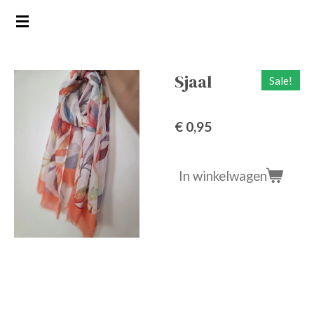
Ga
direct
naar
de
Sjaal
Sale!
hoofdinhoud
€ 0,95
In winkelwagen