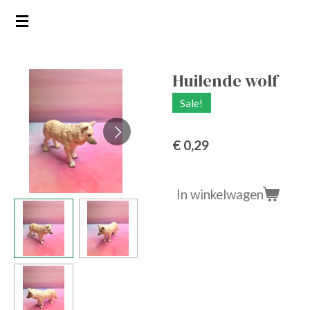
Ga
direct
naar
de
Huilende wolf
hoofdinhoud
Sale!
€ 0,29
In winkelwagen