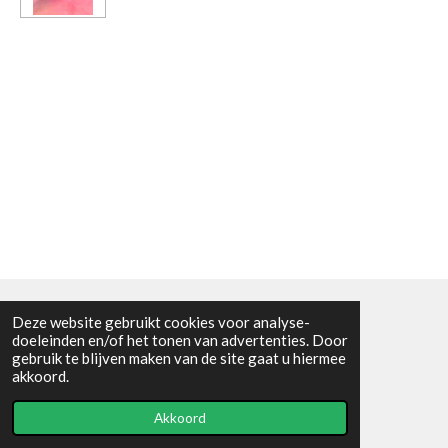
Deze website gebruikt cookies voor analyse-
Algemene voorwaarden
doeleinden en/of het tonen van advertenties. Door
gebruik te blijven maken van de site gaat u hiermee
© 2021 - RC en mineralenshop Het vlinderpad
akkoord.
Powered by
JouwWeb
Akkoord