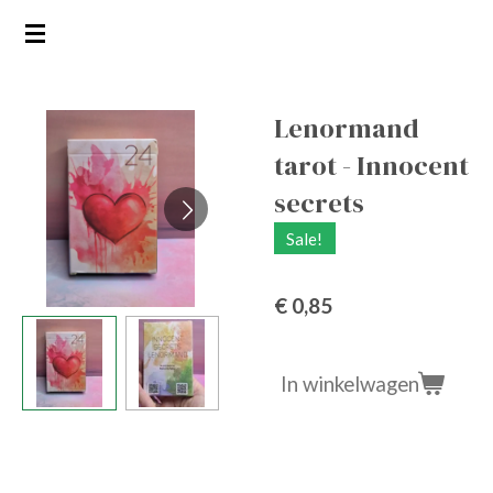
Ga
direct
naar
de
Lenormand
hoofdinhoud
tarot - Innocent
secrets
Sale!
€ 0,85
In winkelwagen