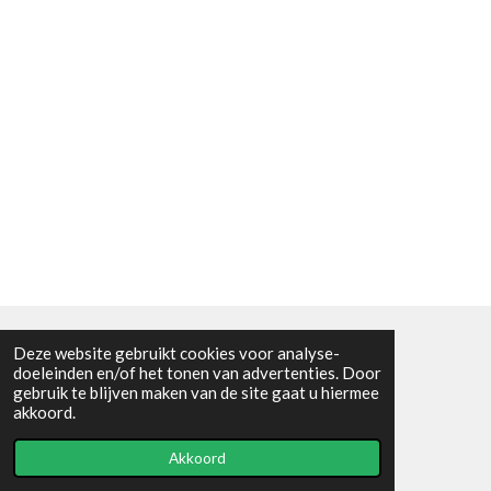
Deze website gebruikt cookies voor analyse-
Algemene voorwaarden
doeleinden en/of het tonen van advertenties. Door
gebruik te blijven maken van de site gaat u hiermee
© 2021 - RC en mineralenshop Het vlinderpad
akkoord.
Powered by
JouwWeb
Akkoord