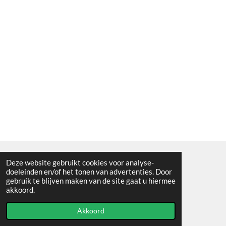
Deze website gebruikt cookies voor analyse-
Algemene voorwaarden
doeleinden en/of het tonen van advertenties. Door
gebruik te blijven maken van de site gaat u hiermee
© 2021 - RC en mineralenshop Het vlinderpad
akkoord.
Powered by
JouwWeb
Akkoord