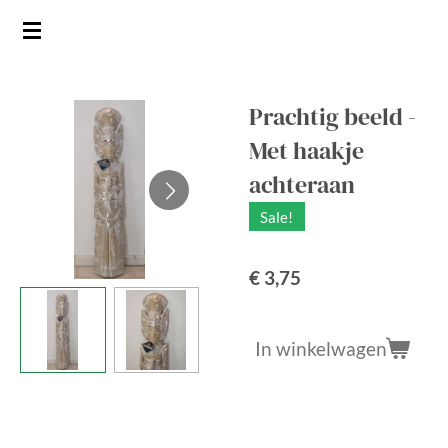
Ga
direct
naar
de
Prachtig beeld -
hoofdinhoud
Met haakje
achteraan
Sale!
€ 3,75
In winkelwagen