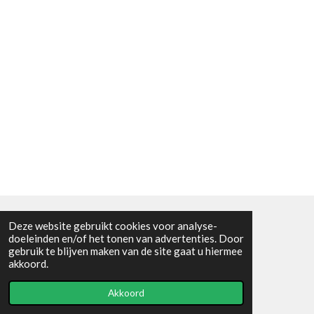
Deze website gebruikt cookies voor analyse-
Algemene voorwaarden
doeleinden en/of het tonen van advertenties. Door
gebruik te blijven maken van de site gaat u hiermee
© 2021 - RC en mineralenshop Het vlinderpad
akkoord.
Powered by
JouwWeb
Akkoord