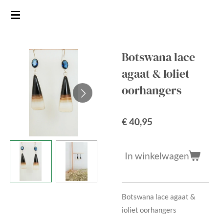
Ga
direct
naar
de
Botswana lace
hoofdinhoud
agaat & Ioliet
oorhangers
€ 40,95
In winkelwagen
Botswana lace agaat &
ioliet oorhangers