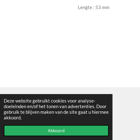
Lengte : 53 mm
Deze website gebruikt cookies voor analyse-
Algemene voorwaarden
doeleinden en/of het tonen van advertenties. Door
gebruik te blijven maken van de site gaat u hiermee
© 2021 - RC en mineralenshop Het vlinderpad
akkoord.
Powered by
JouwWeb
Akkoord