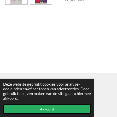
Deze website gebruikt cookies voor analyse-
Algemene voorwaarden
doeleinden en/of het tonen van advertenties. Door
gebruik te blijven maken van de site gaat u hiermee
© 2021 - RC en mineralenshop Het vlinderpad
akkoord.
Powered by
JouwWeb
Akkoord