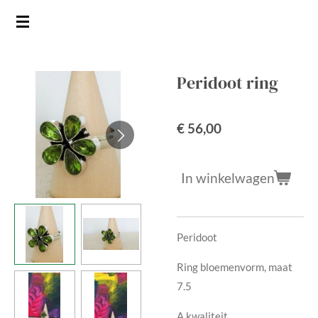
Ga
direct
naar
de
Peridoot ring
hoofdinhoud
€ 56,00
In winkelwagen
Peridoot
Ring bloemenvorm, maat
7.5
A kwaliteit