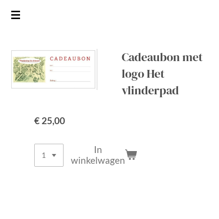
Ga
direct
naar
de
Cadeaubon met
hoofdinhoud
logo Het
vlinderpad
€ 25,00
In
winkelwagen