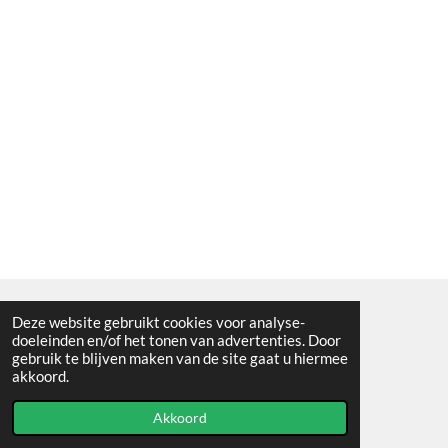
Deze website gebruikt cookies voor analyse-
Algemene voorwaarden
doeleinden en/of het tonen van advertenties. Door
gebruik te blijven maken van de site gaat u hiermee
© 2021 - RC en mineralenshop Het vlinderpad
akkoord.
Powered by
JouwWeb
Akkoord