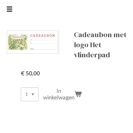
Ga
direct
naar
de
Cadeaubon met
hoofdinhoud
logo Het
vlinderpad
€ 50,00
In
winkelwagen