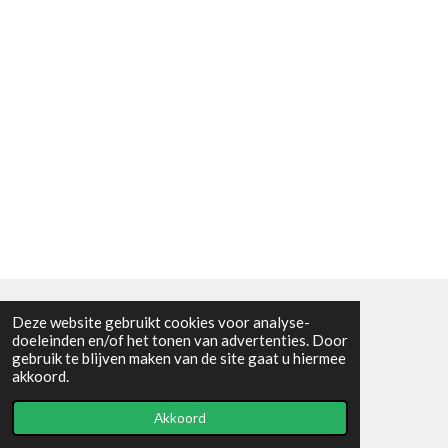
Deze website gebruikt cookies voor analyse-
Algemene voorwaarden
doeleinden en/of het tonen van advertenties. Door
gebruik te blijven maken van de site gaat u hiermee
© 2021 - RC en mineralenshop Het vlinderpad
akkoord.
Powered by
JouwWeb
Akkoord