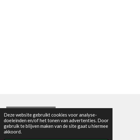
Algemene voorwaarden
Deze website gebruikt cookies voor analyse-
doeleinden en/of het tonen van advertenties. Door
© 2021 - RC en mineralenshop Het vlinderpad
gebruik te blijven maken van de site gaat u hiermee
Powered by
JouwWeb
akkoord.