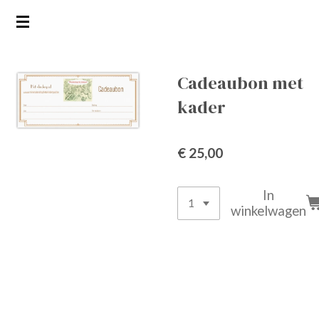
Ga
direct
naar
de
Cadeaubon met
hoofdinhoud
kader
€ 25,00
In
winkelwagen