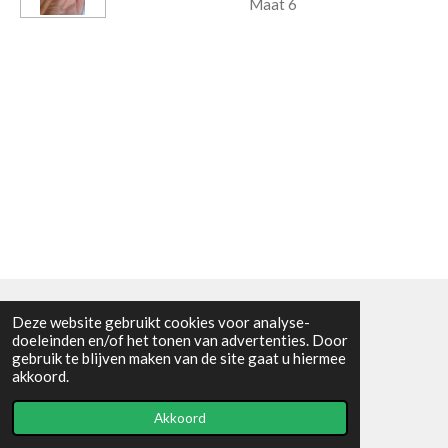
Maat 6
Deze website gebruikt cookies voor analyse-
Algemene voorwaarden
doeleinden en/of het tonen van advertenties. Door
gebruik te blijven maken van de site gaat u hiermee
© 2021 - RC en mineralenshop Het vlinderpad
akkoord.
Powered by
JouwWeb
Akkoord