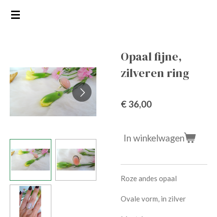
Ga
direct
naar
de
Opaal fijne,
hoofdinhoud
zilveren ring
€ 36,00
In winkelwagen
Roze andes opaal
Ovale vorm, in zilver