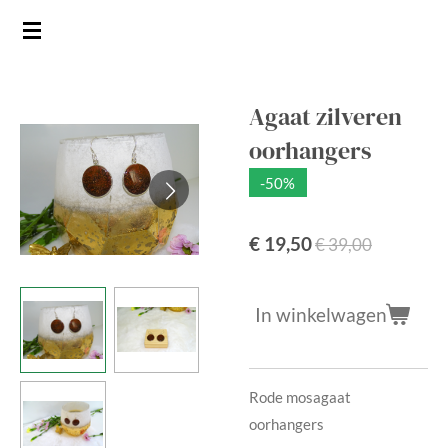
Ga
direct
naar
de
Agaat zilveren
hoofdinhoud
oorhangers
-50%
€ 19,50
€ 39,00
In winkelwagen
Rode mosagaat
oorhangers