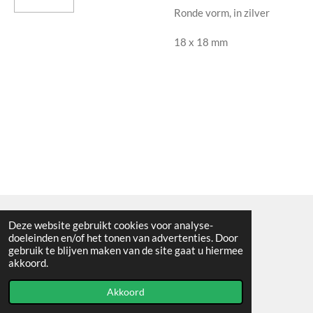
Ronde vorm, in zilver
18 x 18 mm
Deze website gebruikt cookies voor analyse-
Algemene voorwaarden
doeleinden en/of het tonen van advertenties. Door
gebruik te blijven maken van de site gaat u hiermee
© 2021 - RC en mineralenshop Het vlinderpad
akkoord.
Powered by
JouwWeb
Akkoord