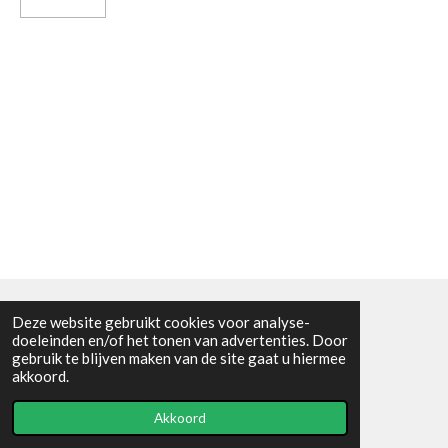
Deze website gebruikt cookies voor analyse-
Algemene voorwaarden
doeleinden en/of het tonen van advertenties. Door
gebruik te blijven maken van de site gaat u hiermee
© 2021 - RC en mineralenshop Het vlinderpad
akkoord.
Powered by
JouwWeb
Akkoord