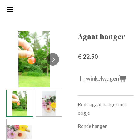
Ga
direct
naar
de
Agaat hanger
hoofdinhoud
€ 22,50
In winkelwagen
Rode agaat hanger met
oogje
Ronde hanger