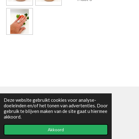
Deze website gebruikt cookies voor analyse-
Algemene voorwaarden
doeleinden en/of het tonen van advertenties. Door
gebruik te blijven maken van de site gaat u hiermee
© 2021 - RC en mineralenshop Het vlinderpad
akkoord.
Powered by
JouwWeb
Akkoord