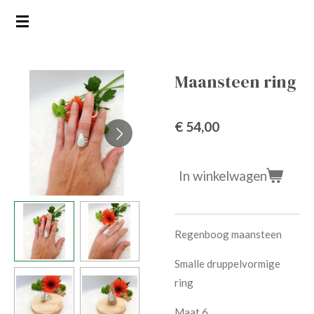
Ga
direct
naar
de
Maansteen ring
hoofdinhoud
€ 54,00
In winkelwagen
Regenboog maansteen
Smalle druppelvormige
ring
Maat 6