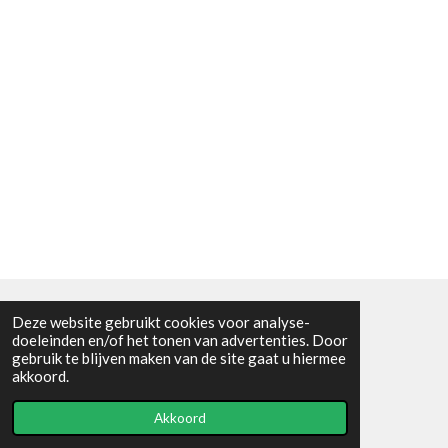
Deze website gebruikt cookies voor analyse-
Algemene voorwaarden
doeleinden en/of het tonen van advertenties. Door
gebruik te blijven maken van de site gaat u hiermee
© 2021 - RC en mineralenshop Het vlinderpad
akkoord.
Powered by
JouwWeb
Akkoord