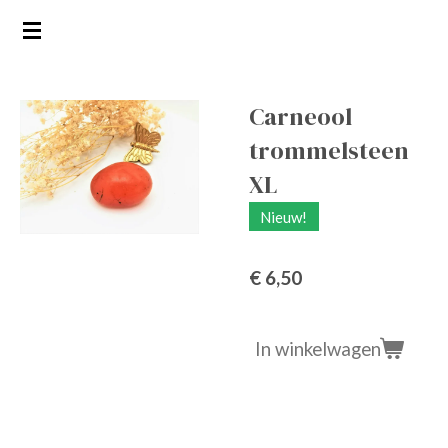
Ga
direct
naar
de
Carneool
hoofdinhoud
trommelsteen
XL
Nieuw!
€ 6,50
In winkelwagen