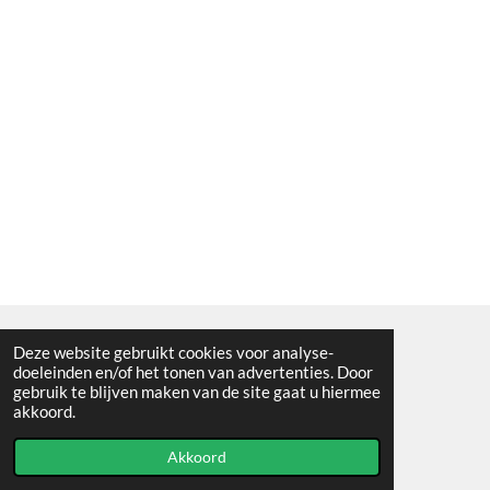
Deze website gebruikt cookies voor analyse-
Algemene voorwaarden
doeleinden en/of het tonen van advertenties. Door
gebruik te blijven maken van de site gaat u hiermee
© 2021 - RC en mineralenshop Het vlinderpad
akkoord.
Powered by
JouwWeb
Akkoord