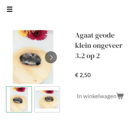
Ga
direct
naar
de
Agaat geode
hoofdinhoud
klein ongeveer
3.2 op 2
€ 2,50
In winkelwagen