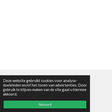
Deze website gebruikt cookies voor analyse-
Algemene voorwaarden
doeleinden en/of het tonen van advertenties. Door
gebruik te blijven maken van de site gaat u hiermee
© 2021 - RC en mineralenshop Het vlinderpad
akkoord.
Powered by
JouwWeb
Akkoord