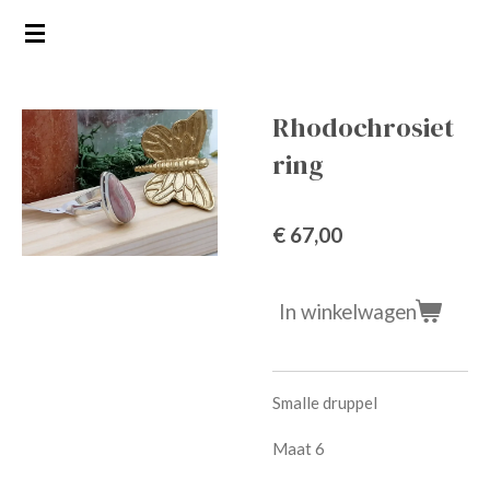
Ga
direct
naar
de
Rhodochrosiet
hoofdinhoud
ring
€ 67,00
In winkelwagen
Smalle druppel
Maat 6