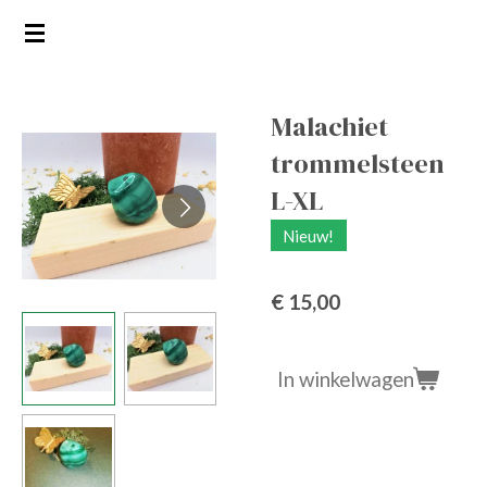
Ga
direct
naar
de
Malachiet
hoofdinhoud
trommelsteen
L-XL
Nieuw!
€ 15,00
In winkelwagen