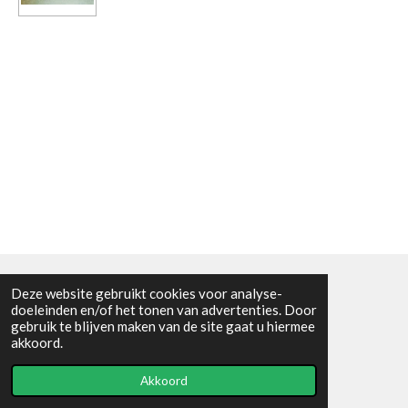
Deze website gebruikt cookies voor analyse-
Algemene voorwaarden
doeleinden en/of het tonen van advertenties. Door
gebruik te blijven maken van de site gaat u hiermee
© 2021 - RC en mineralenshop Het vlinderpad
akkoord.
Powered by
JouwWeb
Akkoord