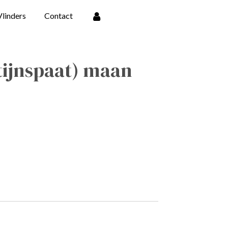
Vlinders
Contact
atijnspaat) maan