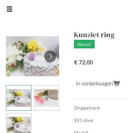
Ga
direct
naar
de
Kunziet ring
hoofdinhoud
Nieuw!
€ 72,00
In winkelwagen
Druppelvorm
925 zilver
Maat 9