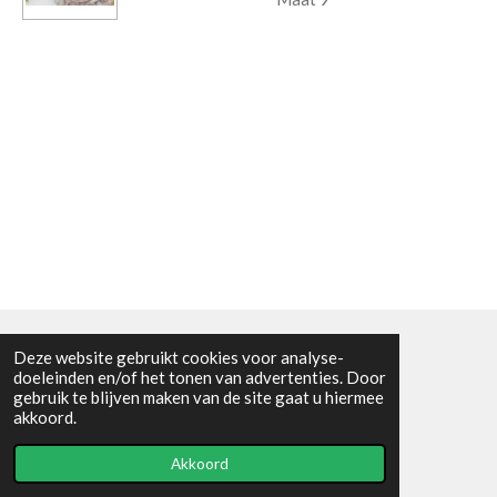
Deze website gebruikt cookies voor analyse-
Algemene voorwaarden
doeleinden en/of het tonen van advertenties. Door
gebruik te blijven maken van de site gaat u hiermee
© 2021 - RC en mineralenshop Het vlinderpad
akkoord.
Powered by
JouwWeb
Akkoord