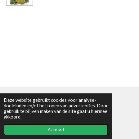
Deze website gebruikt cookies voor analyse-
Algemene voorwaarden
doeleinden en/of het tonen van advertenties. Door
gebruik te blijven maken van de site gaat u hiermee
© 2021 - RC en mineralenshop Het vlinderpad
akkoord.
Powered by
JouwWeb
Akkoord