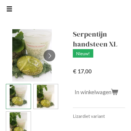
Ga
direct
naar
de
Serpentijn
hoofdinhoud
handsteen XL
Nieuw!
€ 17,00
In winkelwagen
Lizardiet variant