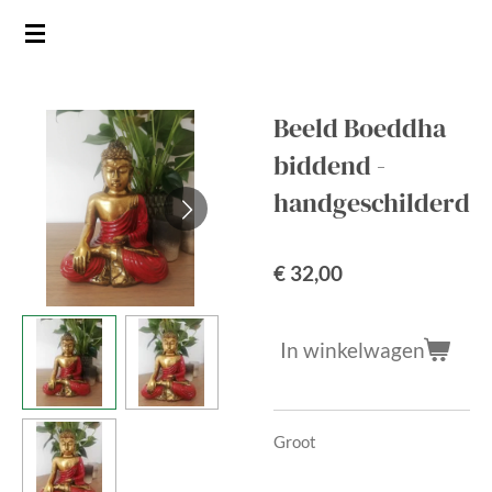
Ga
direct
naar
de
Beeld Boeddha
hoofdinhoud
biddend -
handgeschilderd
€ 32,00
In winkelwagen
Groot