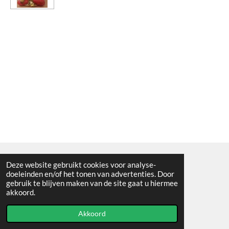
Deze website gebruikt cookies voor analyse-
Algemene voorwaarden
doeleinden en/of het tonen van advertenties. Door
gebruik te blijven maken van de site gaat u hiermee
© 2021 - RC en mineralenshop Het vlinderpad
akkoord.
Powered by
JouwWeb
Akkoord