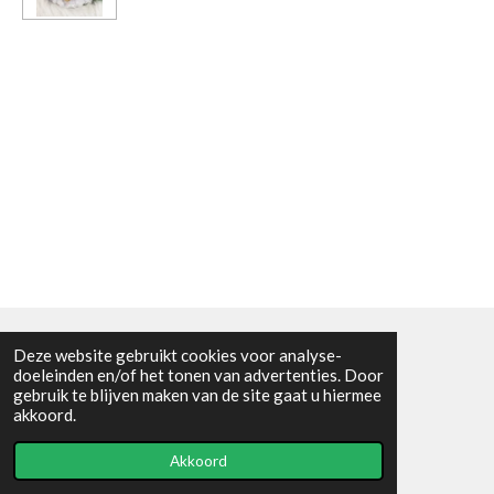
Deze website gebruikt cookies voor analyse-
Algemene voorwaarden
doeleinden en/of het tonen van advertenties. Door
gebruik te blijven maken van de site gaat u hiermee
© 2021 - RC en mineralenshop Het vlinderpad
akkoord.
Powered by
JouwWeb
Akkoord