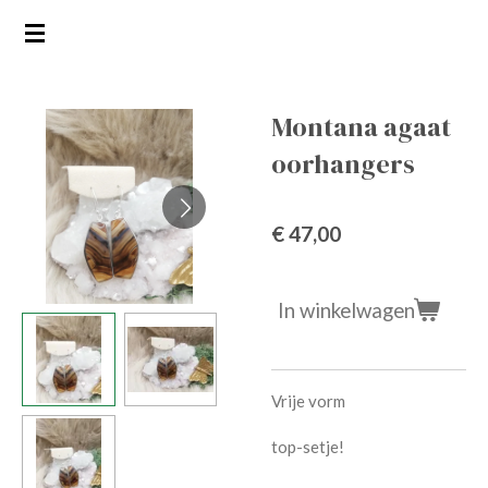
Ga
direct
naar
de
Montana agaat
hoofdinhoud
oorhangers
€ 47,00
In winkelwagen
Vrije vorm
top-setje!