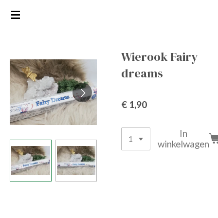
Ga
direct
naar
de
Wierook Fairy
hoofdinhoud
dreams
€ 1,90
In
winkelwagen