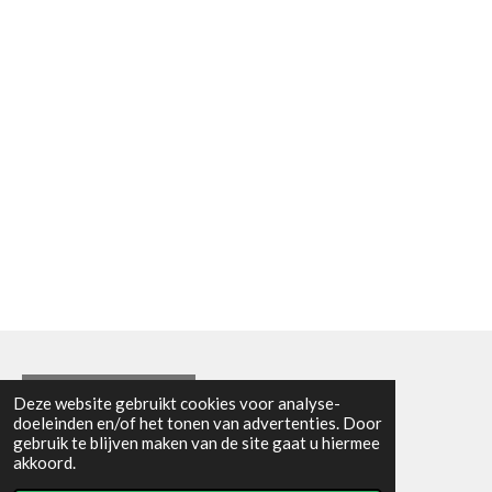
Algemene voorwaarden
Deze website gebruikt cookies voor analyse-
doeleinden en/of het tonen van advertenties. Door
© 2021 - RC en mineralenshop Het vlinderpad
gebruik te blijven maken van de site gaat u hiermee
Powered by
JouwWeb
akkoord.