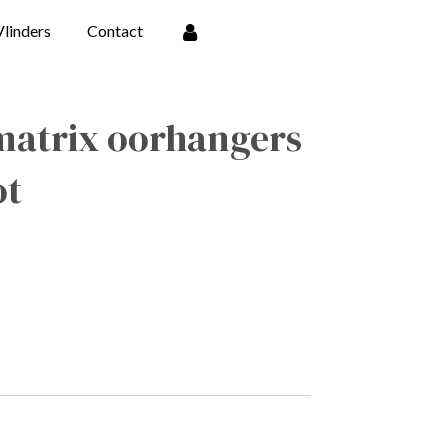
Vlinders
Contact
matrix oorhangers
ot