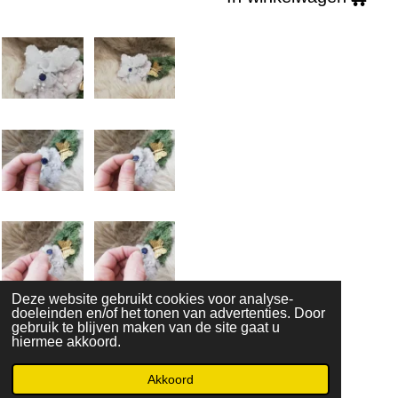
Deze website gebruikt cookies voor analyse-
doeleinden en/of het tonen van advertenties. Door
gebruik te blijven maken van de site gaat u
hiermee akkoord.
Algemene voorwaarden
Akkoord
© 2021 - RC en mineralenshop Het vlinderpad