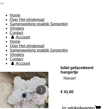
Ga
direct
naar
Home
de
Over Het vlinderpad
hoofdinhoud
Samenwerking praktijk Serpentijn
Vlinders
Contact
Account
Home
Over Het vlinderpad
Samenwerking praktijk Serpentijn
Vlinders
Contact
Account
Ioliet gefacetteerd
hangertje
Nieuw!
€ 41,00
In winkelwagen