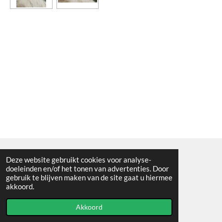
Deze website gebruikt cookies voor analyse-
Algemene voorwaarden
doeleinden en/of het tonen van advertenties. Door
gebruik te blijven maken van de site gaat u hiermee
© 2021 - RC en mineralenshop Het vlinderpad
akkoord.
Powered by
JouwWeb
Akkoord