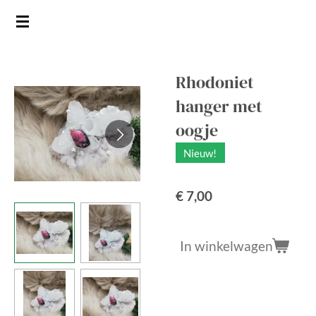
Ga
direct
naar
de
Rhodoniet
hoofdinhoud
hanger met
oogje
Nieuw!
€ 7,00
In winkelwagen