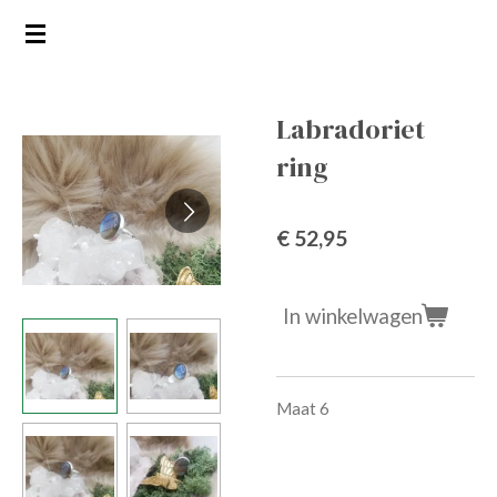
Ga
direct
naar
de
Labradoriet
hoofdinhoud
ring
€ 52,95
In winkelwagen
Maat 6