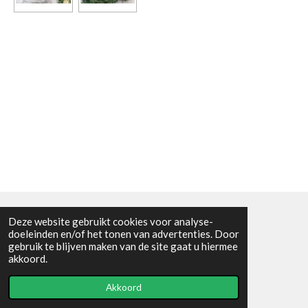
Deze website gebruikt cookies voor analyse-
Algemene voorwaarden
doeleinden en/of het tonen van advertenties. Door
gebruik te blijven maken van de site gaat u hiermee
© 2021 - RC en mineralenshop Het vlinderpad
akkoord.
Powered by
JouwWeb
Akkoord