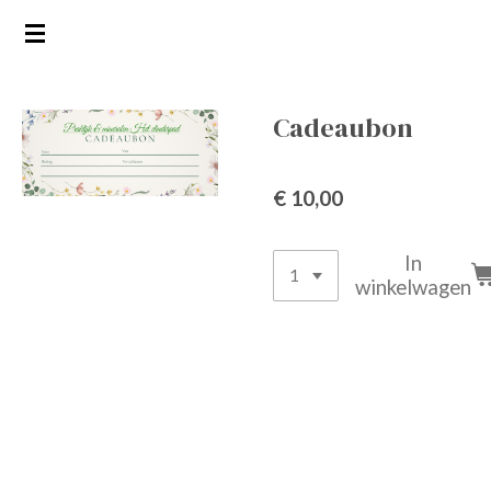
Ga
direct
naar
de
Cadeaubon
hoofdinhoud
€ 10,00
In
winkelwagen