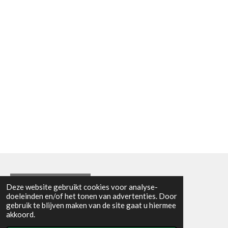
Algemene voorwaarden
Deze website gebruikt cookies voor analyse-
doeleinden en/of het tonen van advertenties. Door
© 2021 - RC en mineralenshop Het vlinderpad
gebruik te blijven maken van de site gaat u hiermee
Powered by
JouwWeb
akkoord.