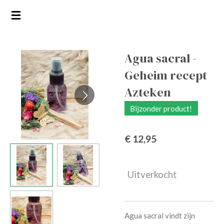
Ga
direct
naar
de
Agua sacral -
hoofdinhoud
Geheim recept
Azteken
Bijzonder product!
€ 12,95
Uitverkocht
Agua sacral vindt zijn