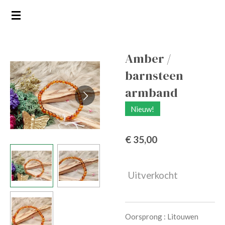
Ga
direct
naar
de
Amber /
hoofdinhoud
barnsteen
armband
Nieuw!
€ 35,00
Uitverkocht
Oorsprong : Litouwen