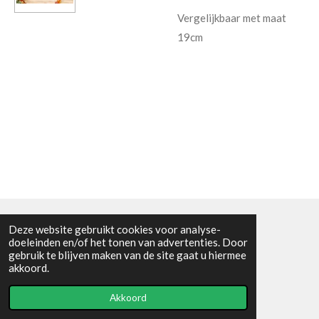
Vergelijkbaar met maat
19cm
Deze website gebruikt cookies voor analyse-
Algemene voorwaarden
doeleinden en/of het tonen van advertenties. Door
gebruik te blijven maken van de site gaat u hiermee
© 2021 - RC en mineralenshop Het vlinderpad
akkoord.
Powered by
JouwWeb
Akkoord