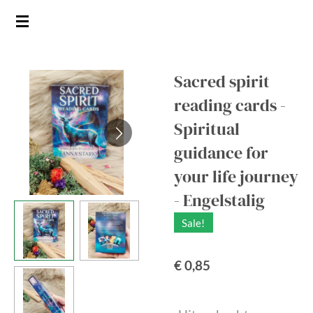
Ga
direct
naar
de
Sacred spirit
hoofdinhoud
reading cards -
Spiritual
guidance for
your life journey
- Engelstalig
Sale!
€ 0,85