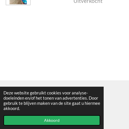
Uitverkocht
Deze website gebruikt cookies voor analyse-
Algemene voorwaarden
doeleinden en/of het tonen van advertenties. Door
gebruik te blijven maken van de site gaat u hiermee
© 2021 - RC en mineralenshop Het vlinderpad
akkoord.
Powered by
JouwWeb
Akkoord