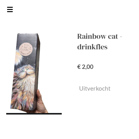
Ga
direct
naar
de
Rainbow cat -
hoofdinhoud
drinkfles
€ 2,00
Uitverkocht