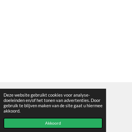
Deze website gebruikt cookies voor analyse-
Algemene voorwaarden
doeleinden en/of het tonen van advertenties. Door
gebruik te blijven maken van de site gaat u hiermee
© 2021 - RC en mineralenshop Het vlinderpad
akkoord.
Powered by
JouwWeb
Akkoord