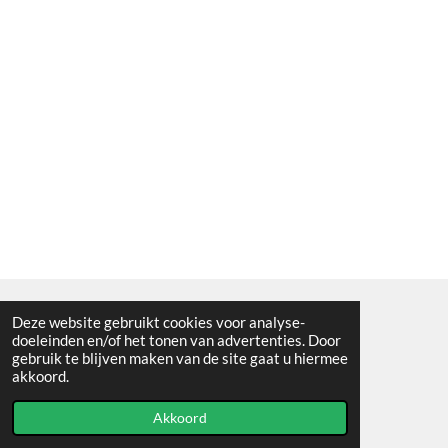
Deze website gebruikt cookies voor analyse-
Algemene voorwaarden
doeleinden en/of het tonen van advertenties. Door
gebruik te blijven maken van de site gaat u hiermee
© 2021 - RC en mineralenshop Het vlinderpad
akkoord.
Powered by
JouwWeb
Akkoord