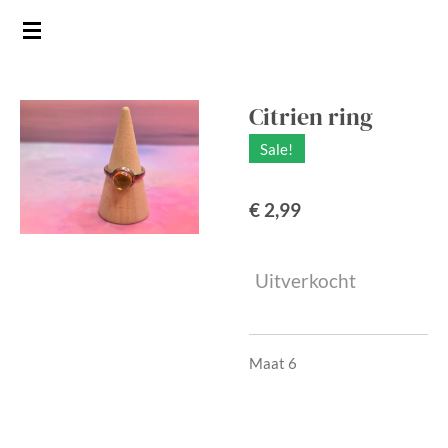
Ga
direct
naar
de
Citrien ring
hoofdinhoud
Sale!
€ 2,99
Uitverkocht
Maat 6